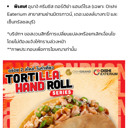
พิเศษ!
อุนางิ ครีมชีส ตอร์ติย่า แฮนด์โรล (เฉพาะ Oishi
Eaterium สาขาสามย่านมิตรทาวน์, เดอะมอลล์บางกะปิ และ
เซ็นทรัลชลบุรี)
*บริษัทฯ ขอสงวนสิทธิ์การเปลี่ยนแปลงหรือยกเลิกเงื่อนไข
โดยไม่ต้องแจ้งให้ทราบล่วงหน้า
**ภาพประกอบเพื่อการโฆษณาเท่านั้น