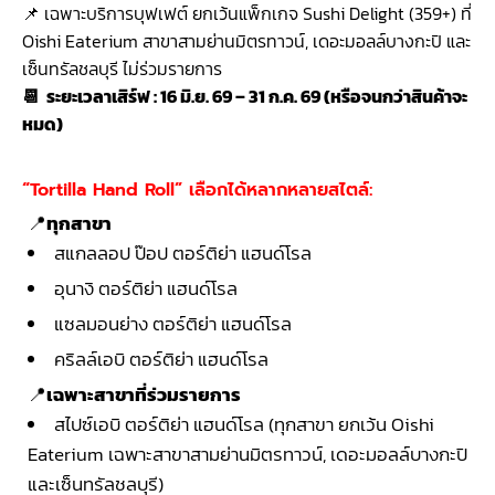
📌 เฉพาะบริการบุฟเฟต์ ยกเว้นแพ็กเกจ Sushi Delight (359+) ที่
Oishi Eaterium สาขาสามย่านมิตรทาวน์, เดอะมอลล์บางกะปิ และ
เซ็นทรัลชลบุรี ไม่ร่วมรายการ
📆 ระยะเวลาเสิร์ฟ : 16 มิ.ย. 69 – 31 ก.ค. 69 (หรือจนกว่าสินค้าจะ
หมด)
“Tortilla Hand Roll” เลือกได้หลากหลายสไตล์:
📍
ทุกสาขา
สแกลลอป ป๊อป ตอร์ติย่า แฮนด์โรล
อุนางิ ตอร์ติย่า แฮนด์โรล
แซลมอนย่าง ตอร์ติย่า แฮนด์โรล
คริลล์เอบิ ตอร์ติย่า แฮนด์โรล
📍
เฉพาะสาขาที่ร่วมรายการ
สไปซ์เอบิ ตอร์ติย่า แฮนด์โรล (ทุกสาขา ยกเว้น Oishi
Eaterium เฉพาะสาขาสามย่านมิตรทาวน์, เดอะมอลล์บางกะปิ
และเซ็นทรัลชลบุรี)